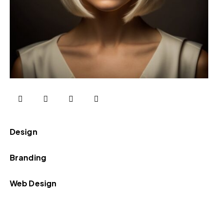
0%
Design
0%
Branding
8%
Web Design