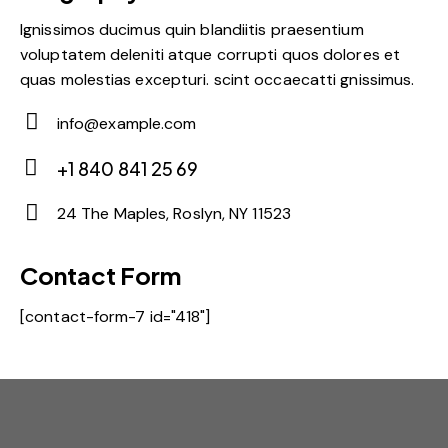
Ignissimos ducimus quin blandiitis praesentium
voluptatem deleniti atque corrupti quos dolores et
quas molestias excepturi. scint occaecatti gnissimus.
info@example.com
E-
+1 840 841 25 69
m
Ph
ail:
24 The Maples, Roslyn, NY 11523
on
Ad
e:
dr
Contact Form
es
[contact-form-7 id="418"]
s: