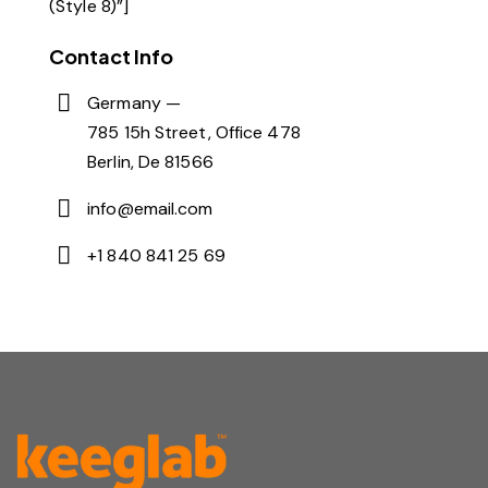
(Style 8)”]
Contact Info
Germany —
785 15h Street, Office 478
Berlin, De 81566
info@email.com
+1 840 841 25 69